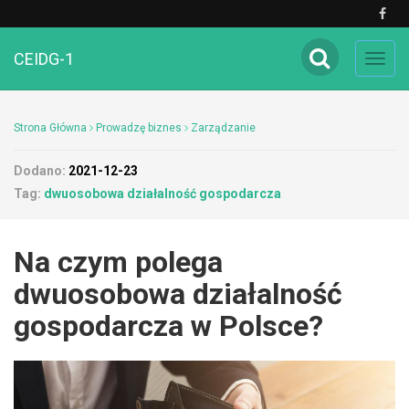
CEIDG-1
Toggl
navig
Strona Główna
Prowadzę biznes
Zarządzanie
Dodano:
2021-12-23
Tag:
dwuosobowa działalność gospodarcza
Na czym polega
dwuosobowa działalność
gospodarcza w Polsce?