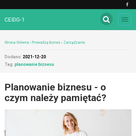
CEIDG-1
Toggl
navig
Strona Główna
Prowadzę biznes
Zarządzanie
Dodano:
2021-12-20
Tag:
planowanie biznesu
Planowanie biznesu - o
czym należy pamiętać?