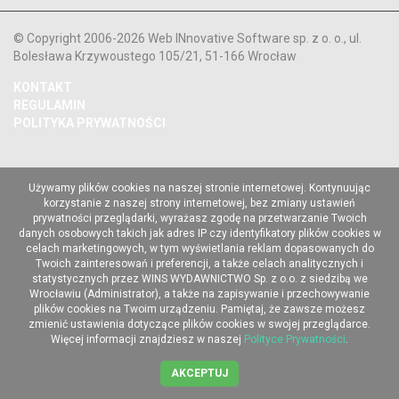
© Copyright 2006-2026 Web INnovative Software sp. z o. o., ul.
Bolesława Krzywoustego 105/21, 51-166 Wrocław
KONTAKT
REGULAMIN
POLITYKA PRYWATNOŚCI
Używamy plików cookies na naszej stronie internetowej. Kontynuując
korzystanie z naszej strony internetowej, bez zmiany ustawień
prywatności przeglądarki, wyrażasz zgodę na przetwarzanie Twoich
danych osobowych takich jak adres IP czy identyfikatory plików cookies w
celach marketingowych, w tym wyświetlania reklam dopasowanych do
Twoich zainteresowań i preferencji, a także celach analitycznych i
statystycznych przez WINS WYDAWNICTWO Sp. z o.o. z siedzibą we
Wrocławiu (Administrator), a także na zapisywanie i przechowywanie
plików cookies na Twoim urządzeniu. Pamiętaj, że zawsze możesz
zmienić ustawienia dotyczące plików cookies w swojej przeglądarce.
Więcej informacji znajdziesz w naszej
Polityce Prywatności
.
AKCEPTUJ