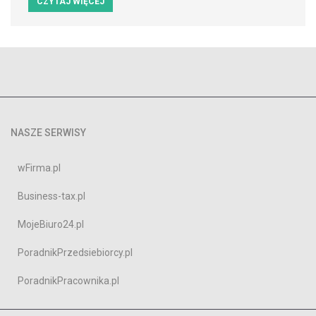
CZYTAJ WIĘCEJ
NASZE SERWISY
wFirma.pl
Business-tax.pl
MojeBiuro24.pl
PoradnikPrzedsiebiorcy.pl
PoradnikPracownika.pl