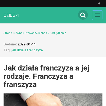
CEIDG-1
Toggl
navig
Strona Główna
Prowadzę biznes
Zarządzanie
Dodano:
2022-01-11
Tag:
jak działa franczyza
Jak działa franczyza a jej
rodzaje. Franczyza a
franszyza