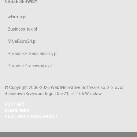
NASZE SERWISY
wFirma.pl
Business-tax.pl
MojeBiuro24.pl
PoradnikPrzedsiebiorcy.pl
PoradnikPracownika.pl
© Copyright 2006-2026 Web INnovative Software sp. z o. o., ul.
Bolesława Krzywoustego 105/21, 51-166 Wrocław
KONTAKT
REGULAMIN
POLITYKA PRYWATNOŚCI