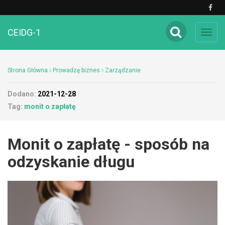
CEIDG-1
Toggl
navig
Strona Główna
Prowadzę biznes
Zarządzanie
Dodano:
2021-12-28
Tag:
monit o zapłatę
Monit o zapłatę - sposób na
odzyskanie długu