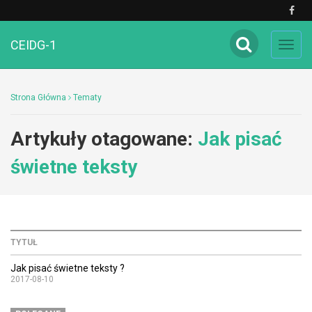
CEIDG-1
Toggl
navig
Strona Główna
Tematy
Artykuły otagowane:
Jak pisać
świetne teksty
TYTUŁ
Jak pisać świetne teksty ?
2017-08-10