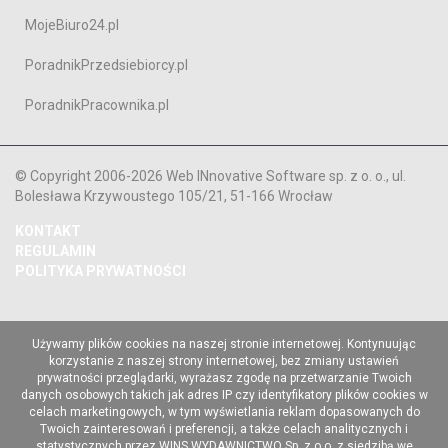
MojeBiuro24.pl
PoradnikPrzedsiebiorcy.pl
PoradnikPracownika.pl
© Copyright 2006-2026 Web INnovative Software sp. z o. o., ul.
Bolesława Krzywoustego 105/21, 51-166 Wrocław
KONTAKT
REGULAMIN
POLITYKA PRYWATNOŚCI
Używamy plików cookies na naszej stronie internetowej. Kontynuując
korzystanie z naszej strony internetowej, bez zmiany ustawień
prywatności przeglądarki, wyrażasz zgodę na przetwarzanie Twoich
danych osobowych takich jak adres IP czy identyfikatory plików cookies w
celach marketingowych, w tym wyświetlania reklam dopasowanych do
Twoich zainteresowań i preferencji, a także celach analitycznych i
statystycznych przez WINS WYDAWNICTWO Sp. z o.o. z siedzibą we