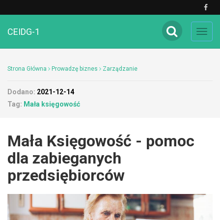
CEIDG-1
Toggl
navig
Strona Główna
Prowadzę biznes
Zarządzanie
Dodano:
2021-12-14
Tag:
Mała księgowość
Mała Księgowość - pomoc
dla zabieganych
przedsiębiorców