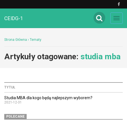
CEIDG-1
Toggl
navig
Strona Główna
Tematy
Artykuły otagowane:
studia mba
TYTUŁ
Studia MBA dla kogo będą najlepszym wyborem?
2021-12-31
POLECANE