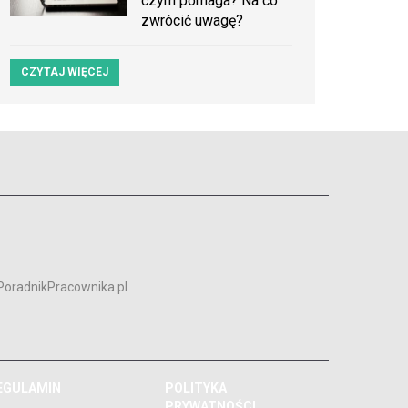
czym pomaga? Na co
zwrócić uwagę?
CZYTAJ WIĘCEJ
PoradnikPracownika.pl
EGULAMIN
POLITYKA
PRYWATNOŚCI