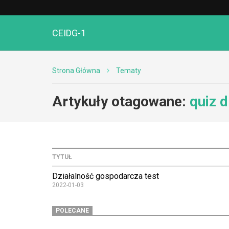
CEIDG-1
Strona Główna
Tematy
Artykuły otagowane:
quiz d
TYTUŁ
Działalność gospodarcza test
2022-01-03
POLECANE