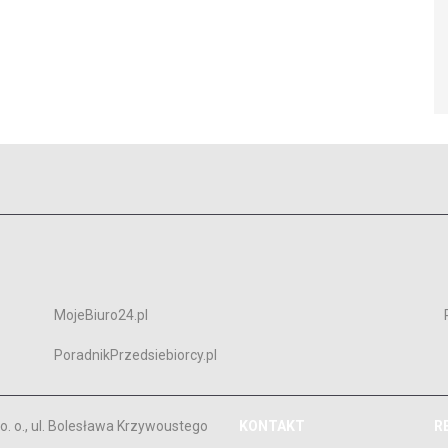
MojeBiuro24.pl
PoradnikPrzedsiebiorcy.pl
. o., ul. Bolesława Krzywoustego
KONTAKT
R