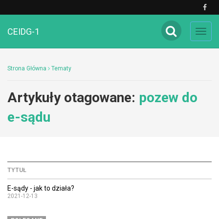
CEIDG-1
Toggl
navig
Strona Główna
Tematy
Artykuły otagowane:
pozew do
e-sądu
TYTUŁ
E-sądy - jak to działa?
2021-12-13