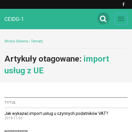
CEIDG-1
Toggl
navig
Strona Główna
Tematy
Artykuły otagowane:
import
usług z UE
TYTUŁ
Jak wykazać import usług u czynnych podatników VAT?
2018-11-05