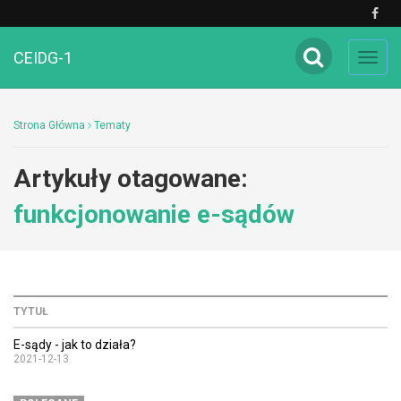
CEIDG-1
Toggl
navig
Strona Główna
Tematy
Artykuły otagowane:
funkcjonowanie e-sądów
TYTUŁ
E-sądy - jak to działa?
2021-12-13