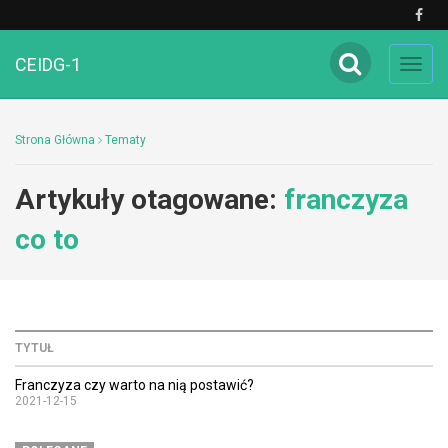
CEIDG-1
Toggl
navig
Strona Główna
Tematy
Artykuły otagowane:
franczyza
co to
TYTUŁ
Franczyza czy warto na nią postawić?
2021-12-15