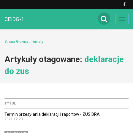
CEIDG-1
Toggl
navig
Strona Główna
Tematy
Artykuły otagowane:
deklaracje
do zus
TYTUŁ
Termin przesyłania deklaracji i raportów - ZUS DRA
2021-12-23