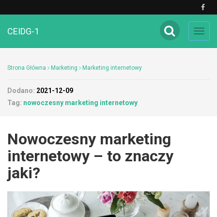
CEIDG-1
Toggl
navig
Strona Główna
Marketing
Marketing internetowy
Dodano:
2021-12-09
Tag:
nowoczesny marketing internetowy
Nowoczesny marketing
internetowy – to znaczy
jaki?