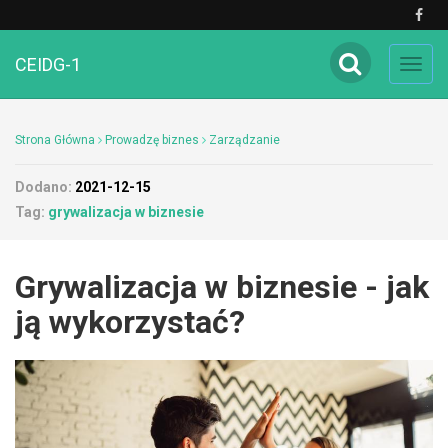
CEIDG-1
Toggl
navig
Strona Główna
Prowadzę biznes
Zarządzanie
Dodano:
2021-12-15
Tag:
grywalizacja w biznesie
Grywalizacja w biznesie - jak
ją wykorzystać?